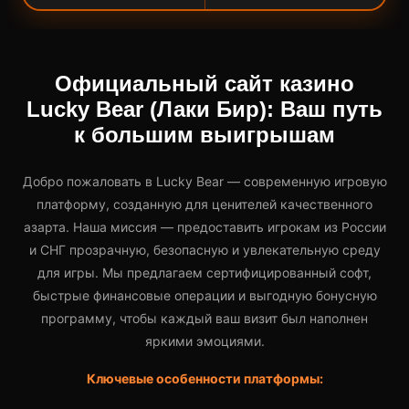
Официальный сайт казино
Lucky Bear (Лаки Бир): Ваш путь
к большим выигрышам
Добро пожаловать в Lucky Bear — современную игровую
платформу, созданную для ценителей качественного
азарта. Наша миссия — предоставить игрокам из России
и СНГ прозрачную, безопасную и увлекательную среду
для игры. Мы предлагаем сертифицированный софт,
быстрые финансовые операции и выгодную бонусную
программу, чтобы каждый ваш визит был наполнен
яркими эмоциями.
Ключевые особенности платформы: