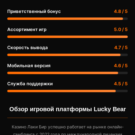
Приветственный бонус
4.8 / 5
Ассортимент игр
5.0 / 5
Скорость вывода
4.7 / 5
Мобильная версия
4.6 / 5
Служба поддержки
4.5 / 5
Обзор игровой платформы Lucky Bear
Казино Лаки Бир успешно работает на рынке онлайн-
гэмблинга с 2022 года по международной лицензии