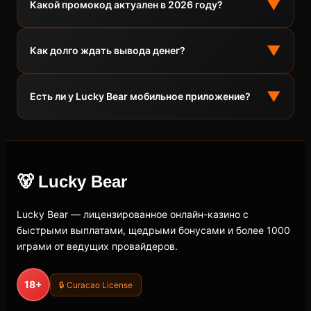
▼
Какой промокод актуален в 2026 году?
Mastercard) и криптовалюты (USDT, BTC, ETH).
Минимальный депозит — всего 100 рублей. Вывод
средств осуществляется тем же способом, что и
Актуальный промокод для новых игроков —
▼
Как долго ждать вывода денег?
пополнение.
MEGASPIN
. Он вводится при регистрации и
предоставляет доступ к улучшенным условиям
приветственного бонуса.
Обычно обработка заявок на вывод через СБП и
▼
Есть ли у Lucky Bear мобильное приложение?
карты занимает от 2 до 24 часов. Выводы в
криптовалюте — самые быстрые, до 1 часа. Первый
вывод может занять до 48 часов из-за
Да, для пользователей Android доступно удобное
необходимости верификации аккаунта.
APK-приложение, которое можно скачать с нашего
официального сайта. Владельцы iPhone могут
🐻
Lucky
Bear
использовать полнофункциональную мобильную
версию сайта, добавив иконку на главный экран для
быстрого доступа.
Lucky Bear — лицензированное онлайн-казино с
быстрыми выплатами, щедрыми бонусами и более 1000
играми от ведущих провайдеров.
18+
🔒 Curacao License