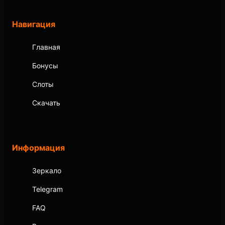
Навигация
Главная
Бонусы
Слоты
Скачать
Информация
Зеркало
Telegram
FAQ